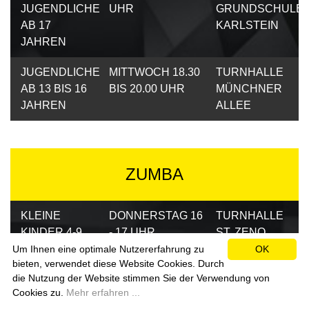
JUGENDLICHE
UHR
GRUNDSCHULE
AB 17
KARLSTEIN
JAHREN
JUGENDLICHE
MITTWOCH 18.30
TURNHALLE
AB 13 BIS 16
BIS 20.00 UHR
MÜNCHNER
JAHREN
ALLEE
ZUMBA
KLEINE
DONNERSTAG 16
TURNHALLE
KINDER 4-9
- 17 UHR
ST. ZENO
JAHRE
GRUND- /
Um Ihnen eine optimale Nutzererfahrung zu
OK
bieten, verwendet diese Website Cookies. Durch
MITTELSCHULE
die Nutzung der Website stimmen Sie der Verwendung von
Cookies zu.
Mehr erfahren ...
KIDNER AB
DONNERSTAG 17
TURNHALLE